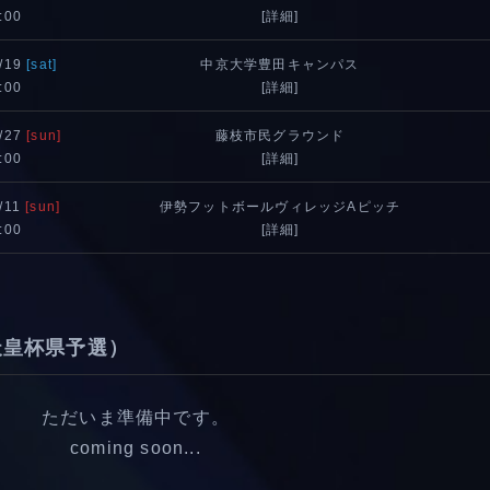
:00
[詳細]
/19
[sat]
中京大学豊田キャンパス
:00
[詳細]
/27
[sun]
藤枝市民グラウンド
:00
[詳細]
/11
[sun]
伊勢フットボールヴィレッジAピッチ
:00
[詳細]
天皇杯県予選）
ただいま準備中です。
coming soon...