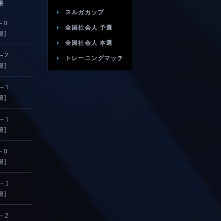
果
スルガカップ
－0
全国社会人 予選
細]
全国社会人 本選
－2
トレーニングマッチ
細]
－1
細]
－1
細]
－0
細]
－1
細]
－2