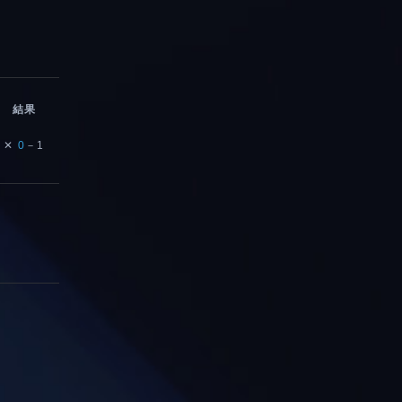
結果
✕
0
－1