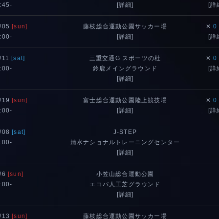
:45-
[詳細]
[詳
/05
[sun]
藤枝総合運動公園サッカー場
✕
0
:00-
[詳細]
[詳
/11
[sat]
三重交通G スポーツの杜
✕
0
:00-
鈴鹿メイングラウンド
[詳
[詳細]
/19
[sun]
富士総合運動公園陸上競技場
✕
0
:00-
[詳細]
[詳
/08
[sat]
J-STEP
:00-
清水ナショナルトレーニングセンター
[詳細]
/6
[sun]
小笠山総合運動公園
:00-
エコパ人工芝グラウンド
[詳細]
/13
[sun]
藤枝総合運動公園サッカー場