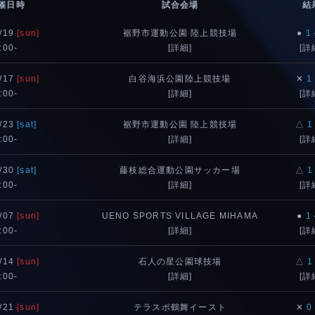
催日時
試合会場
結
/19
[sun]
裾野市運動公園 陸上競技場
●
1
:00-
[詳細]
[詳
/17
[sun]
白谷海浜公園陸上競技場
✕
1
:00-
[詳細]
[詳
/23
[sat]
裾野市運動公園 陸上競技場
△
1
:00-
[詳細]
[詳
/30
[sat]
藤枝総合運動公園サッカー場
△
1
:00-
[詳細]
[詳
/07
[sun]
UENO SPORTS VILLAGE MIHAMA
●
1
:00-
[詳細]
[詳
/14
[sun]
石人の星公園球技場
△
1
:00-
[詳細]
[詳
/21
[sun]
テラスポ鶴舞イースト
✕
0