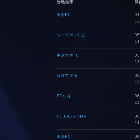
対戦相手
開
東海FC
04
13
ワイヴァン知立
05
14
中京大学FC
05
13
藤枝市役所
05
15
FC刈谷
06
13
FC.ISE-SHIMA
06
14
東海FC
06